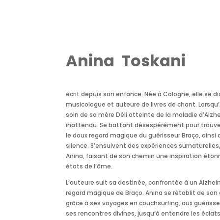
Anina Toskani
écrit depuis son enfance. Née à Cologne, elle se d
musicologue et auteure de livres de chant. Lors
soin de sa mère Déli atteinte de la maladie d’Alzh
inattendu. Se battant désespérément pour trouver
le doux regard magique du guérisseur Braço, ainsi 
silence. S’ensuivent des expériences surnaturelles
Anina, faisant de son chemin une inspiration éton
états de l’âme.
L’auteure suit sa destinée, confrontée à un Alzhe
regard magique de Braço. Anina se rétablit de so
grâce à ses voyages en couchsurfing, aux guérisseu
ses rencontres divines, jusqu’à entendre les éclats