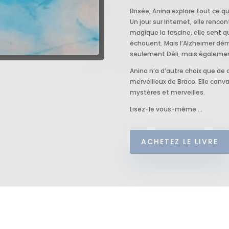
Brisée, Anina explore tout ce qu
Un jour sur Internet, elle renco
magique la fascine, elle sent q
échouent. Mais l’Alzheimer dé
seulement Déli, mais également 
Anina n’a d’autre choix que de d
merveilleux de Braco. Elle conva
mystères et merveilles.
Lisez-le vous-même …
ACHETEZ LE LIVRE