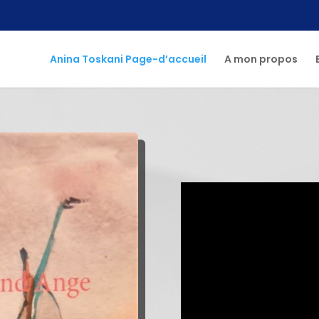
Anina Toskani Page-d’accueil
A mon propos