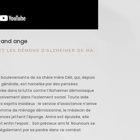
grand ange
ET LES DÉMONS D’ALZHEIMER DE MA
e bouleversante de sa chère mère Déli, qui, depuis
 générale, est harcelée par des pensées
rée dans la lutte contre l’Alzheimer démoniaque
essivement dans l’isolement social. Toute aide
s esprits insidieux : le service d’assistance n’arrive
 femme de ménage démissionne, le médecin de
gences jettent l’éponge. Anina est épuisée, elle
et enfin l’espoir… Son précieux ami M. Nounours se
nit également par se perdre dans ce combat