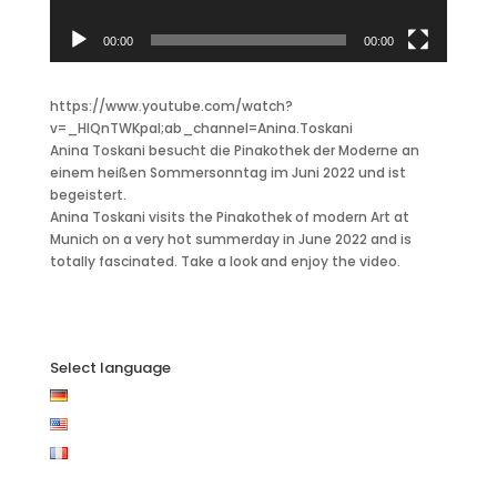
00:00
00:00
https://www.youtube.com/watch?
v=_HIQnTWKpaI;ab_channel=Anina.Toskani
Anina Toskani besucht die Pinakothek der Moderne an
einem heißen Sommersonntag im Juni 2022 und ist
begeistert.
Anina Toskani visits the Pinakothek of modern Art at
Munich on a very hot summerday in June 2022 and is
totally fascinated. Take a look and enjoy the video.
Select language