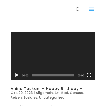
Video-
Player
00:00
00:00
Anina Toskani – Happy Birthday –
Okt. 20, 2023
|
Allgemein
,
Art
,
Bad
,
Genuss
,
Reisen
,
Soziales
,
Uncategorized