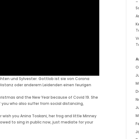
–
S
A
K
T
V
T
A
O
J
hten und Sylvester. Gottlob ist sie von Corona
M
 Distanz oder anderem Leidenden einen feurigen
D
Christmas and the New Year because of Covid 19. She
N
you who also suffer from social distancing,
Ju
M
r wish you Anina Toskani, her frog and little Minney
wed to sing in public now, just mediate for your
F
J