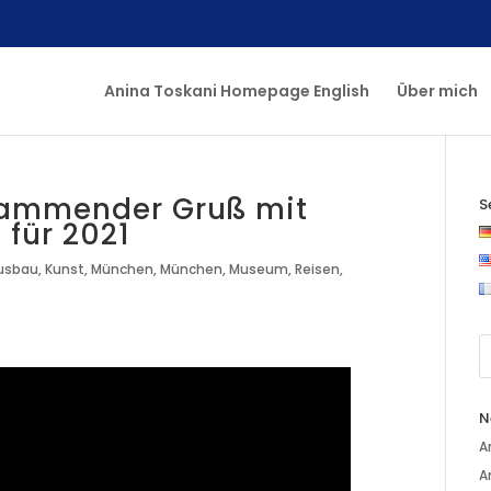
Anina Toskani Homepage English
Über mich
flammender Gruß mit
S
für 2021
usbau
,
Kunst
,
München
,
München
,
Museum
,
Reisen
,
N
A
A