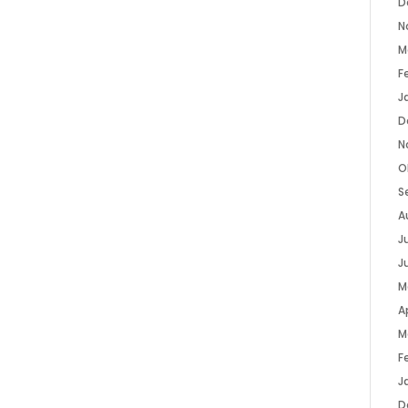
D
N
M
F
J
D
N
O
S
A
Ju
J
M
Ap
M
F
J
D