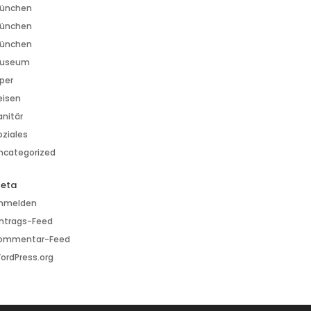
ünchen
ünchen
ünchen
useum
per
eisen
anitär
oziales
ncategorized
eta
nmelden
intrags-Feed
ommentar-Feed
ordPress.org