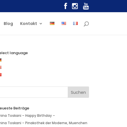
Blog
Kontakt
elect language
eueste Beiträge
nina Toskani – Happy Birthday –
nina Toskani – Pinakothek der Moderne, Muenchen