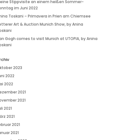
 eine Stippvisite an einem heißen Sommer-
onntag im Juni 2022
nina Toskani – Primavera in Prien am Chiemsee
etterer Art & Auction Munich Show, by Anina
oskani
an Gogh comes to visit Munich at UTOPIA, by Anina
oskani
rchiv
ktober 2023
uni 2022
ai 2022
ezember 2021
ovember 2021
li 2021
ärz 2021
ebruar 2021
anuar 2021