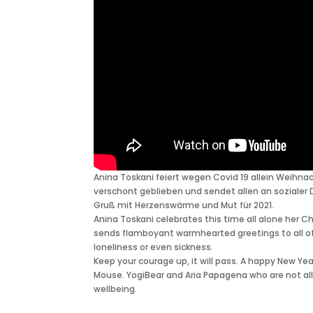
Anina Toskani feiert wegen Covid 19 allein Weihnac
verschont geblieben und sendet allen an sozialer
Gruß mit Herzenswärme und Mut für 2021.
Anina Toskani celebrates this time all alone her 
sends flamboyant warmhearted greetings to all of 
loneliness or even sickness.
Keep your courage up, it will pass. A happy New Yea
Mouse. YogiBear and Aria Papagena who are not allo
wellbeing.