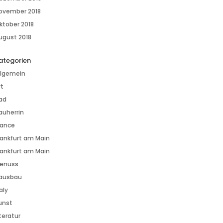
ovember 2018
ktober 2018
ugust 2018
ategorien
llgemein
rt
ad
auherrin
rance
rankfurt am Main
rankfurt am Main
enuss
ausbau
aly
unst
iteratur