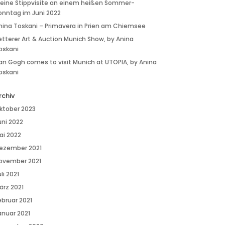
 eine Stippvisite an einem heißen Sommer-
onntag im Juni 2022
nina Toskani – Primavera in Prien am Chiemsee
etterer Art & Auction Munich Show, by Anina
oskani
an Gogh comes to visit Munich at UTOPIA, by Anina
oskani
rchiv
ktober 2023
uni 2022
ai 2022
ezember 2021
ovember 2021
li 2021
ärz 2021
ebruar 2021
anuar 2021