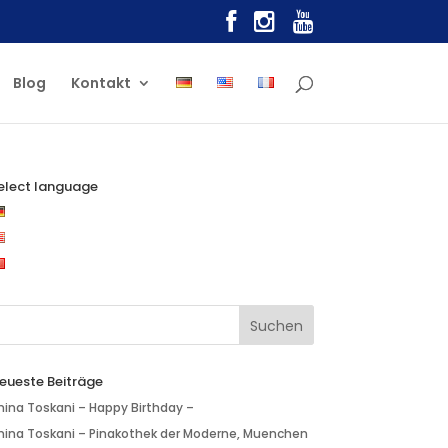
Blog
Kontakt
elect language
eueste Beiträge
nina Toskani – Happy Birthday –
nina Toskani – Pinakothek der Moderne, Muenchen