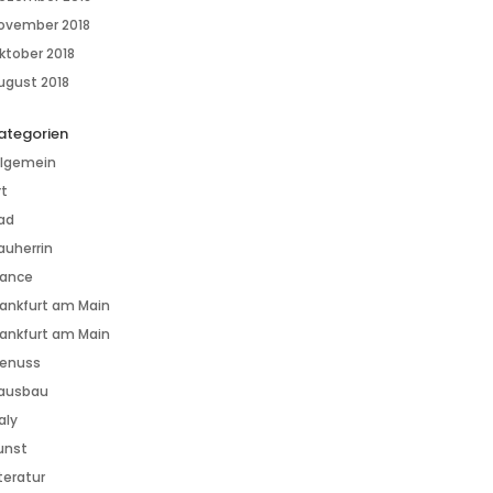
ovember 2018
ktober 2018
ugust 2018
ategorien
llgemein
rt
ad
auherrin
rance
rankfurt am Main
rankfurt am Main
enuss
ausbau
aly
unst
iteratur