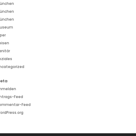
ünchen
ünchen
ünchen
useum
per
eisen
anitär
oziales
ncategorized
eta
nmelden
intrags-Feed
ommentar-Feed
ordPress.org