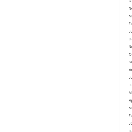
D
N
M
F
J
D
N
O
S
A
Ju
J
M
Ap
M
F
J
D