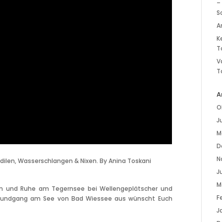
–
S
A
K
T
V
T
A
O
J
M
D
N
dilen, Wasserschlangen & Nixen. By Anina Toskani
Ju
M
in und Ruhe am Tegernsee bei Wellengeplätscher und
F
n Rundgang am See von Bad Wiessee aus wünscht Euch
J