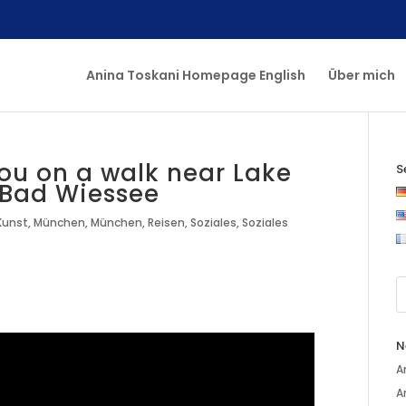
Anina Toskani Homepage English
Über mich
ou on a walk near Lake
S
 Bad Wiessee
Kunst
,
München
,
München
,
Reisen
,
Soziales
,
Soziales
N
A
A