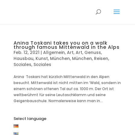
Anina Toskani takes you on a walk
through famous Mittenwald in the Alps
Feb. 12, 2021
|
Allgemein
,
Art
,
Art
,
Genuss
,
Hausbau
,
Kunst
,
München
,
München
,
Reisen
,
Soziales
,
Soziales
Anina Toskani hat kürzlich Milttenwald in den Alpen
besucht. Mittenwald ist nicht mitten im ‘Wald, sondern in
einem schönen offenen Tal auf ca. 1000 m. Der Ort ist
weltberühmt für seine Leutaschklamm und seine
Geigenbauschule. Normalerweise kann man in...
Select language