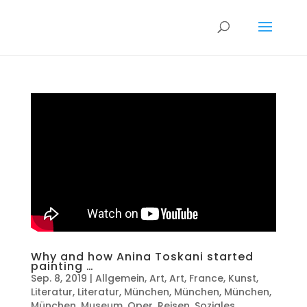
Why and how Anina Toskani started
painting …
Sep. 8, 2019
|
Allgemein
,
Art
,
Art
,
France
,
Kunst
,
Literatur
,
Literatur
,
München
,
München
,
München
,
München
,
Museum
,
Oper
,
Reisen
,
Soziales
,