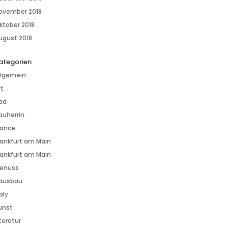
ovember 2018
ktober 2018
ugust 2018
ategorien
llgemein
rt
ad
auherrin
rance
rankfurt am Main
rankfurt am Main
enuss
ausbau
aly
unst
iteratur