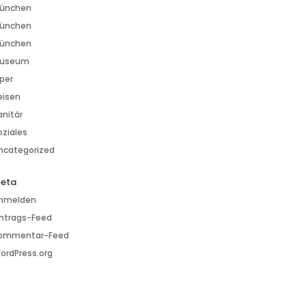
ünchen
ünchen
ünchen
useum
per
eisen
anitär
oziales
ncategorized
eta
nmelden
intrags-Feed
ommentar-Feed
ordPress.org