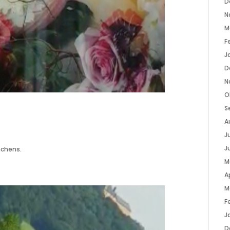
D
N
M
F
J
D
N
O
S
A
Ju
J
nchens.
M
Ap
M
F
J
D