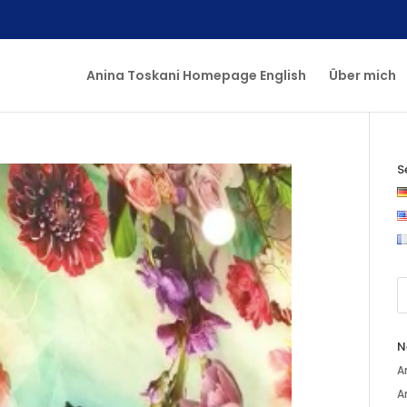
Anina Toskani Homepage English
Über mich
S
N
A
A