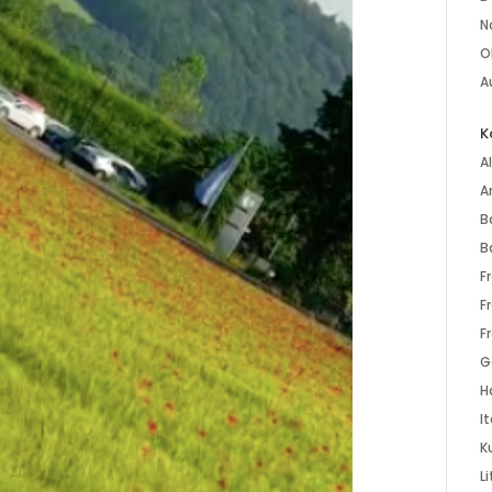
N
O
A
K
A
A
B
B
F
F
F
G
H
It
K
L