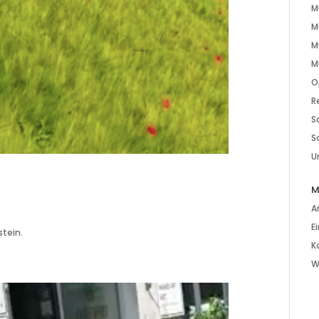
M
M
M
M
O
R
S
S
U
M
A
E
tein.
K
W