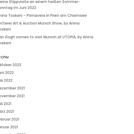
 eine Stippvisite an einem heißen Sommer-
onntag im Juni 2022
nina Toskani – Primavera in Prien am Chiemsee
etterer Art & Auction Munich Show, by Anina
oskani
an Gogh comes to visit Munich at UTOPIA, by Anina
oskani
rchiv
ktober 2023
uni 2022
ai 2022
ezember 2021
ovember 2021
li 2021
ärz 2021
ebruar 2021
anuar 2021