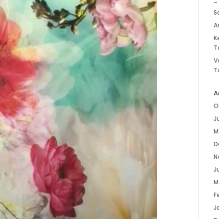
–
S
A
K
T
V
T
A
O
J
M
D
N
Ju
M
F
J