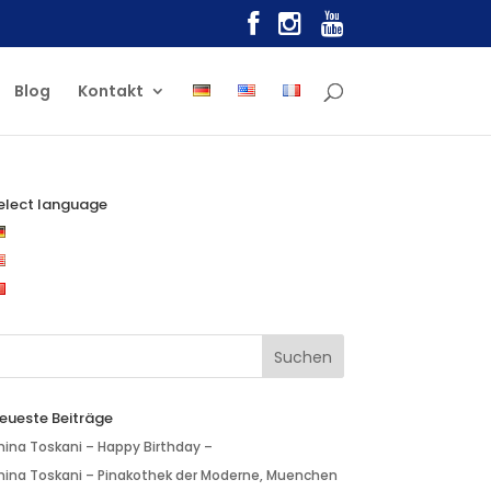
Blog
Kontakt
elect language
eueste Beiträge
nina Toskani – Happy Birthday –
nina Toskani – Pinakothek der Moderne, Muenchen