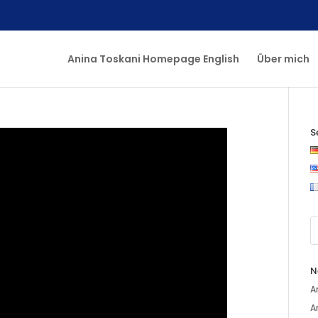
Anina Toskani Homepage English
Über mich
S
N
A
A