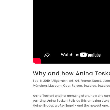
Why and how Anina Toskan
Sep. 8, 2019
|
Allgemein
,
Art
,
Art
,
France
,
Kunst
,
Liter
München
,
Museum
,
Oper
,
Reisen
,
Soziales
,
Soziale
Anina Toskani and her amazing story, how she cam
painting. Anina Toskani tells us this amazing story 
kleiner Bruder, großer Engel – and the newest one..