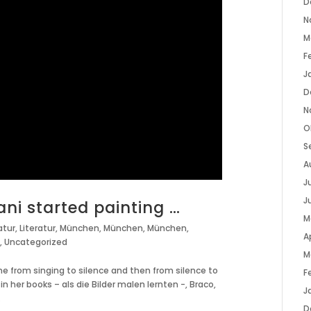
D
N
M
F
J
D
N
O
S
A
Ju
J
i started painting …
M
atur
,
Literatur
,
München
,
München
,
München
,
Ap
s
,
Uncategorized
M
e from singing to silence and then from silence to
F
in her books – als die Bilder malen lernten -, Braco,
J
.
D