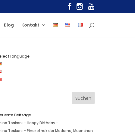
Blog
Kontakt
elect language
eueste Beiträge
nina Toskani – Happy Birthday –
nina Toskani – Pinakothek der Moderne, Muenchen