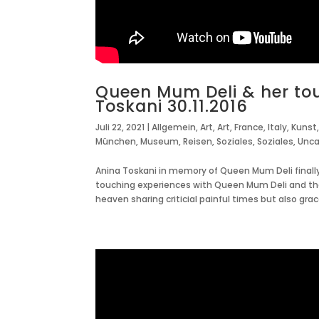
Queen Mum Deli & her to
Toskani 30.11.2016
Juli 22, 2021
|
Allgemein
,
Art
,
Art
,
France
,
Italy
,
Kunst
München
,
Museum
,
Reisen
,
Soziales
,
Soziales
,
Unca
Anina Toskani in memory of Queen Mum Deli finally
touching experiences with Queen Mum Deli and t
heaven sharing criticial painful times but also grace