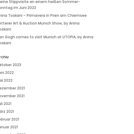
 eine Stippvisite an einem heißen Sommer-
onntag im Juni 2022
nina Toskani – Primavera in Prien am Chiemsee
etterer Art & Auction Munich Show, by Anina
oskani
an Gogh comes to visit Munich at UTOPIA, by Anina
oskani
rchiv
ktober 2023
uni 2022
ai 2022
ezember 2021
ovember 2021
li 2021
ärz 2021
ebruar 2021
anuar 2021