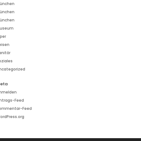
ünchen
ünchen
ünchen
useum
per
eisen
anitär
oziales
ncategorized
eta
nmelden
intrags-Feed
ommentar-Feed
ordPress.org