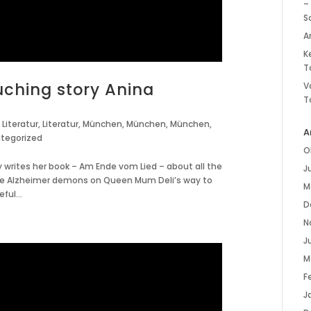
–
S
A
K
T
uching story Anina
V
T
,
Literatur
,
Literatur
,
München
,
München
,
München
,
A
tegorized
O
 writes her book – Am Ende vom Lied – about all the
J
he Alzheimer demons on Queen Mum Deli’s way to
M
ful...
D
N
Ju
M
F
J